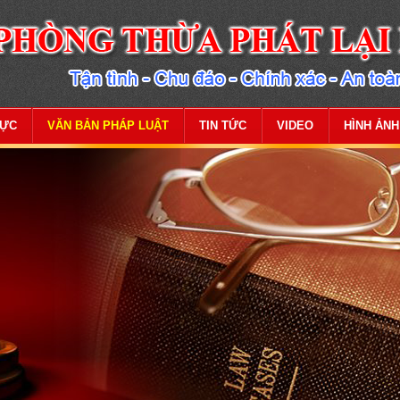
VỰC
VĂN BẢN PHÁP LUẬT
TIN TỨC
VIDEO
HÌNH ẢNH