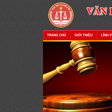
TRANG CHỦ
GIỚI THIỆU
LĨNH 