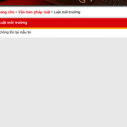
rang chủ
»
Văn bản pháp luật
»
Luật môi trường
Luật môi trường
Không tồn tại mẫu tin