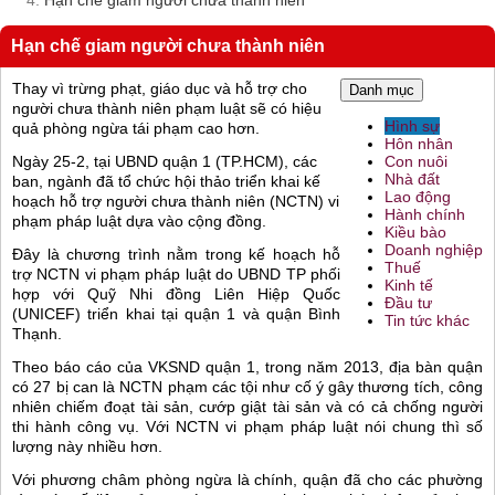
Hạn chế giam người chưa thành niên
Thay vì trừng phạt, giáo dục và hỗ trợ cho
Danh mục
người chưa thành niên phạm luật sẽ có hiệu
Hình sự
quả phòng ngừa tái phạm cao hơn.
Hôn nhân
Ngày 25-2, tại UBND quận 1 (TP.HCM), các
Con nuôi
Nhà đất
ban, ngành đã tổ chức hội thảo triển khai kế
Lao động
hoạch hỗ trợ người chưa thành niên (NCTN) vi
Hành chính
phạm pháp luật dựa vào cộng đồng.
Kiều bào
Doanh nghiệp
Đây là chương trình nằm trong kế hoạch hỗ
Thuế
trợ NCTN vi phạm pháp luật do UBND TP phối
Kinh tế
hợp với Quỹ Nhi đồng Liên Hiệp Quốc
Đầu tư
(UNICEF) triển khai tại quận 1 và quận Bình
Tin tức khác
Thạnh.
Theo báo cáo của VKSND quận 1, trong năm 2013, địa bàn quận
có 27 bị can là NCTN phạm các tội như cố ý gây thương tích, công
nhiên chiếm đoạt tài sản, cướp giật tài sản và có cả chống người
thi hành công vụ. Với NCTN vi phạm pháp luật nói chung thì số
lượng này nhiều hơn.
Với phương châm phòng ngừa là chính, quận đã cho các phường