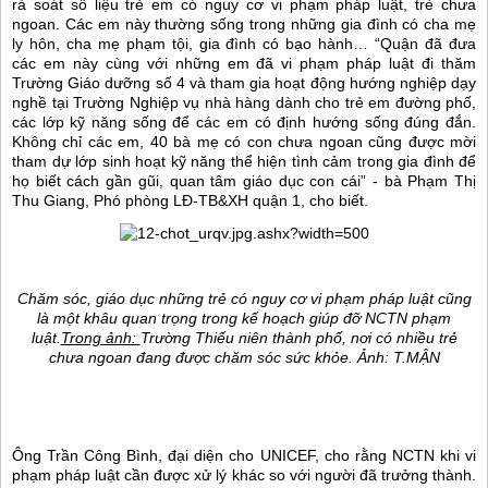
rà soát số liệu trẻ em có nguy cơ vi phạm pháp luật, trẻ chưa
ngoan. Các em này thường sống trong những gia đình có cha mẹ
ly hôn, cha mẹ phạm tội, gia đình có bạo hành… “Quận đã đưa
các em này cùng với những em đã vi phạm pháp luật đi thăm
Trường Giáo dưỡng số 4 và tham gia hoạt động hướng nghiệp dạy
nghề tại Trường Nghiệp vụ nhà hàng dành cho trẻ em đường phố,
các lớp kỹ năng sống để các em có định hướng sống đúng đắn.
Không chỉ các em, 40 bà mẹ có con chưa ngoan cũng được mời
tham dự lớp sinh hoạt kỹ năng thể hiện tình cảm trong gia đình để
họ biết cách gần gũi, quan tâm giáo dục con cái” - bà Phạm Thị
Thu Giang, Phó phòng LĐ-TB&XH quận 1, cho biết.
Chăm sóc, giáo dục những trẻ có nguy cơ vi phạm pháp luật cũng
là một khâu quan trọng trong kế hoạch giúp đỡ NCTN phạm
luật.
Trong ảnh:
Trường Thiếu niên thành phố, nơi có nhiều trẻ
chưa ngoan đang được chăm sóc sức khỏe. Ảnh: T.MẬN
Ông Trần Công Bình, đại diện cho UNICEF, cho rằng NCTN khi vi
phạm pháp luật cần được xử lý khác so với người đã trưởng thành.