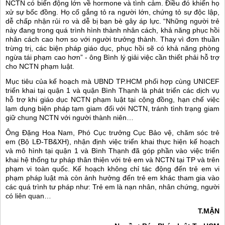
NCTN có biến động lớn về hormone và tình cảm. Điều đó khiến họ
xử sự bốc đồng. Họ cố gắng tỏ ra người lớn, chứng tỏ sự độc lập,
dễ chấp nhận rủi ro và dễ bị bạn bè gây áp lực. “Những người trẻ
này đang trong quá trình hình thành nhân cách, khả năng phục hồi
nhân cách cao hơn so với người trưởng thành. Thay vì đơn thuần
trừng trị, các biện pháp giáo dục, phục hồi sẽ có khả năng phòng
ngừa tái phạm cao hơn” - ông Bình lý giải việc cần thiết phải hỗ trợ
cho NCTN phạm luật.
Mục tiêu của kế hoạch mà UBND TP.HCM phối hợp cùng UNICEF
triển khai tại quận 1 và quận Bình Thạnh là phát triển các dịch vụ
hỗ trợ khi giáo dục NCTN phạm luật tại cộng đồng, hạn chế việc
lạm dụng biện pháp tạm giam đối với NCTN, tránh tình trạng giam
giữ chung NCTN với người thành niên…
Ông Đặng Hoa Nam, Phó Cục trưởng Cục Bảo vệ, chăm sóc trẻ
em (Bộ LĐ-TB&XH), nhận định việc triển khai thực hiện kế hoạch
và mô hình tại quận 1 và Bình Thạnh đã góp phần vào việc triển
khai hệ thống tư pháp thân thiện với trẻ em và NCTN tại TP và trên
phạm vi toàn quốc. Kế hoạch không chỉ tác động đến trẻ em vi
phạm pháp luật mà còn ảnh hưởng đến trẻ em khác tham gia vào
các quá trình tư pháp như: Trẻ em là nạn nhân, nhân chứng, người
có liên quan…
T.MẬN