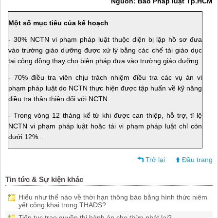
Nguồn: Báo Pháp luật Tp.HCM
Một số mục tiêu của kế hoạch
- 30% NCTN vi phạm pháp luật thuộc diện bị lập hồ sơ đưa
vào trường giáo dưỡng được xử lý bằng các chế tài giáo dục
tại cộng đồng thay cho biện pháp đưa vào trường giáo dưỡng.
- 70% điều tra viên chịu trách nhiệm điều tra các vụ án vi
phạm pháp luật do NCTN thực hiện được tập huấn về kỹ năng
điều tra thân thiện đối với NCTN.
- Trong vòng 12 tháng kể từ khi được can thiệp, hỗ trợ, tỉ lệ
NCTN vi phạm pháp luật hoặc tái vi phạm pháp luật chỉ còn
dưới 12%...
Trở lại
Đầu trang
Tin tức & Sự kiện khác
Hiểu như thế nào về thời hạn thông báo bằng hình thức niêm
yết công khai trong THADS?
Tiếp tục trao quyền thi hành án cho thừa phát lại?