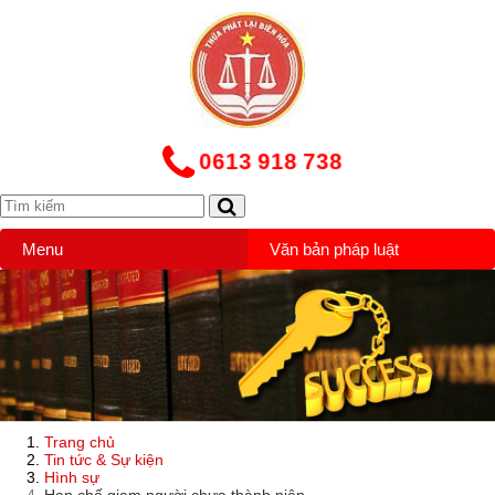
0613 918 738
Menu
Văn bản pháp luật
Trang chủ
Tin tức & Sự kiện
Hình sự
Hạn chế giam người chưa thành niên